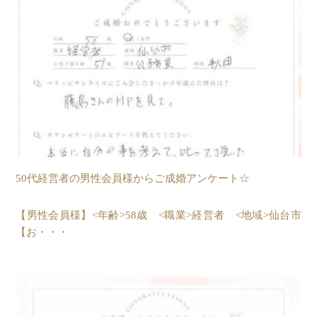
50代経営者の男性会員様からご成婚アンケート☆
【男性会員様】<年齢>58歳 <職業>経営者 <地域>仙台市
【お・・・