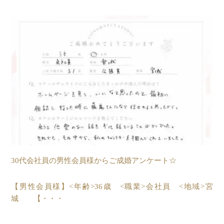
30代会社員の男性会員様からご成婚アンケート☆
【男性会員様】<年齢>36歳 <職業>会社員 <地域>宮
城 【・・・