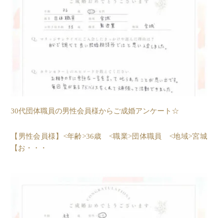
30代団体職員の男性会員様からご成婚アンケート☆
【男性会員様】<年齢>36歳 <職業>団体職員 <地域>宮城
【お・・・