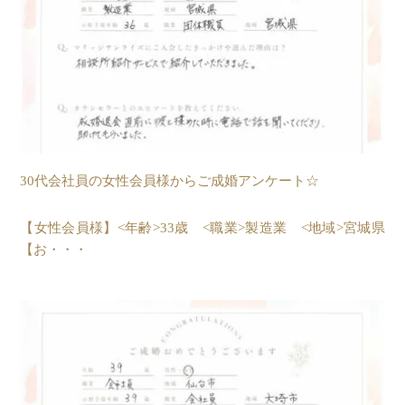
30代会社員の女性会員様からご成婚アンケート☆
【女性会員様】<年齢>33歳 <職業>製造業 <地域>宮城県
【お・・・