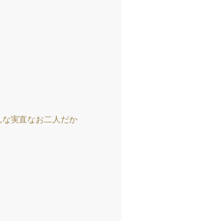
。
んな実直なお二人だか