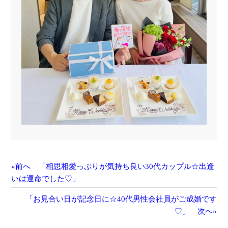
«前へ 「相思相愛っぷりが気持ち良い30代カップル☆出逢
いは運命でした♡」
「お見合い日が記念日に☆40代男性会社員がご成婚です
♡」 次へ»