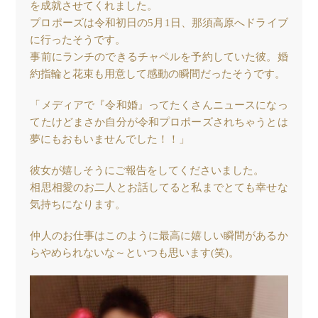
を成就させてくれました。
プロポーズは令和初日の5月1日、那須高原へドライブ
に行ったそうです。
事前にランチのできるチャペルを予約していた彼。婚
約指輪と花束も用意して感動の瞬間だったそうです。
「メディアで『令和婚』ってたくさんニュースになっ
てたけどまさか自分が令和プロポーズされちゃうとは
夢にもおもいませんでした！！」
彼女が嬉しそうにご報告をしてくださいました。
相思相愛のお二人とお話してると私までとても幸せな
気持ちになります。
仲人のお仕事はこのように最高に嬉しい瞬間があるか
らやめられないな～といつも思います(笑)。