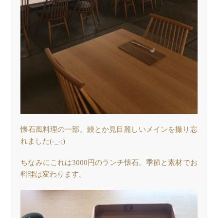
懐石風料理の一部。鰻とか見目麗しいメインを撮り忘
れました(-_-;)
ちなみにこれは3000円のランチ懐石。季節と素材でお
料理は変わります。