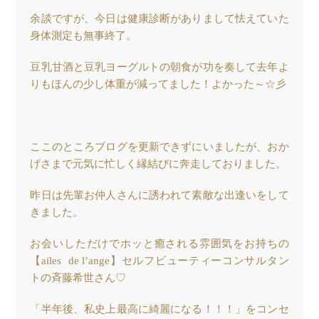
余談ですが、今日は健康診断がありまして怯えていた
身体測定も無事終了。
豆乳甘酒と豆乳ヨーグルトの朝食が功を奏して去年よ
りもほんの少し体重が減ってました！よかった～☆彡
ここのところブログを更新できずにいましたが、おか
げさまで元気に忙しく縁結びに奔走しておりました。
昨日は先輩お仲人さんに誘われて素敵な出逢いをして
きました。
お会いしただけでホッと癒される雰囲気をお持ちの
【ailes de l’ange】セルフビューティーコンサルタン
トの斉藤希世さん♡
「半年後、私史上最高に綺麗になる！！！」をコンセ