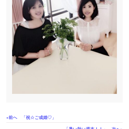
«前へ 「祝☆ご成婚♡」
「暑い熱い週末！！」 次へ»