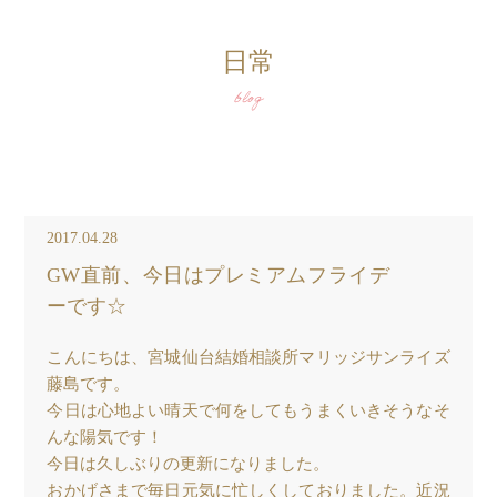
日常
blog
2017.04.28
GW直前、今日はプレミアムフライデ
ーです☆
こんにちは、宮城仙台結婚相談所マリッジサンライズ
藤島です。
今日は心地よい晴天で何をしてもうまくいきそうなそ
んな陽気です！
今日は久しぶりの更新になりました。
おかげさまで毎日元気に忙しくしておりました。近況