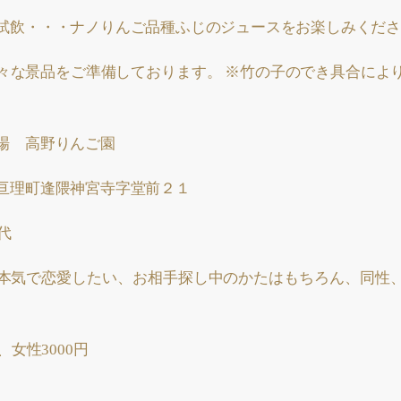
試飲・・・ナノりんご品種ふじのジュースをお楽しみくださ
々な景品をご準備しております。 ※竹の子のでき具合によ
会場 高野りんご園
亘理町逢隈神宮寺字堂前２１
代
本気で恋愛したい、お相手探し中のかたはもちろん、同性
、女性3000円