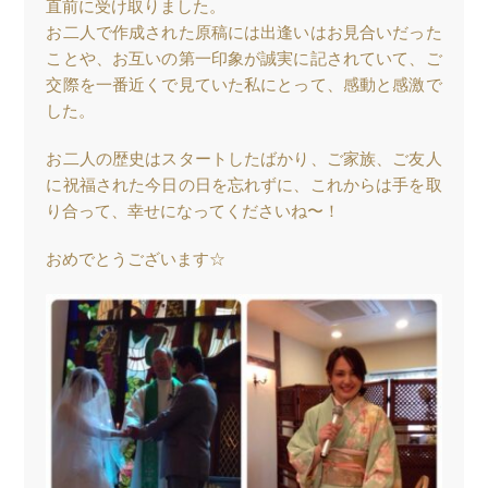
直前に受け取りました。
お二人で作成された原稿には出逢いはお見合いだった
ことや、お互いの第一印象が誠実に記されていて、ご
交際を一番近くで見ていた私にとって、感動と感激で
した。
お二人の歴史はスタートしたばかり、ご家族、ご友人
に祝福された今日の日を忘れずに、これからは手を取
り合って、幸せになってくださいね〜！
おめでとうございます☆